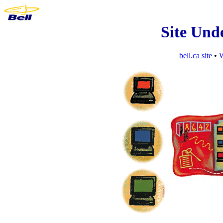
Site Und
bell.ca site
•
W